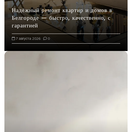
с
Надёжный ремонт квартир и домов в
я
Белгороде — быстро, качественно, с
м
гарантией
7 августа 2026
0