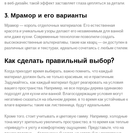
в веб-дизайн; такой эффект заставляет глаза цепляться за детали.
3. Мрамор и его варианты
Мрамор — король отделочных материалов. Его естественная
красота и уникальные узоры делают его незаменимым для ванной
или даже кухни. Современные технологии позволили создать
высококачественные альтернативы, такие как кварц — он доступен в
различных цветах и текстурах, идеально сочетаясь с любым стилем.
Как сделать правильный выбор?
Когда приходит время выбирать, важно помнить, что каждый
материал должен быть не только красивым, но и практичным.
Задумайтесь, как каждый материал будет реагировать на условия
вашего пространства. Например, не все породы дерева одинаково
подходят для кухни или ванной. Влагосодержащие условия могут
негативно сказаться на обычном дереве, в то время как устойчивые к
влаге варианты, такие как лиственница, будут идеальными.
Кроме того, стоит учитывать и цветовую гамму. Например, холодные
тона могут зрительно увеличить пространство, в то время как теплые
«приведут» к уюту и комфортному ощущению. Представьте, что на
вашем полотне — белоснежный холст, на который вы постепенно