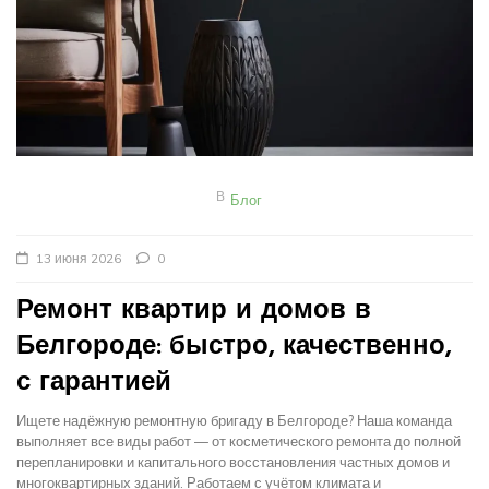
В
Блог
13 июня 2026
0
Ремонт квартир и домов в
Белгороде: быстро, качественно,
с гарантией
Ищете надёжную ремонтную бригаду в Белгороде? Наша команда
выполняет все виды работ — от косметического ремонта до полной
перепланировки и капитального восстановления частных домов и
многоквартирных зданий. Работаем с учётом климата и