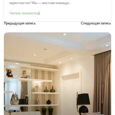
окрестностях? Мы — местная команда...
Читать полностью
Предыдущая запись
Следующая запись
Н
а
в
и
г
а
ц
и
я
п
о
з