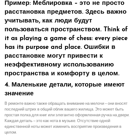
Пример: Меблировка – это не просто
расстановка предметов. Здесь важно
учитывать, как люди будут
пользоваться пространством. Think of
it as playing a game of chess: every piece
has its purpose and place. Ошибки в
расстановке могут привести к
неэффективному использованию
пространства и комфорту в целом.
4. Маленькие детали, которые имеют
значение
В ремонте важно также обращать внимание на мелочи – они вносят
последний штрих в общий облик вашего жилища. Это может быть
простая полка для книг или элегантно оформленная ручка на двери.
Каждая деталь – это как нота в музыке. Отсутствие одной
единственной ноты может изменить восприятие произведения в
целом.