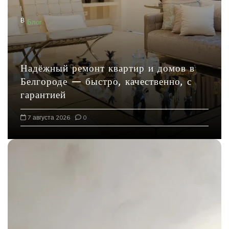
а
В
Блог
п
и
с
Надёжный ремонт квартир и домов в
я
Белгороде — быстро, качественно, с
м
гарантией
7 августа 2026
0