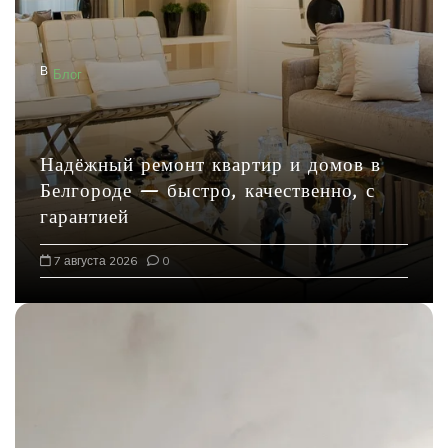
з
а
В
Блог
п
и
с
Надёжный ремонт квартир и домов в
я
Белгороде — быстро, качественно, с
м
гарантией
7 августа 2026
0