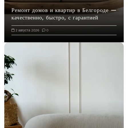
я
Ремонт домов и квартир в Белгороде —
м
качественно, быстро, с гарантией
2 августа 2026
0